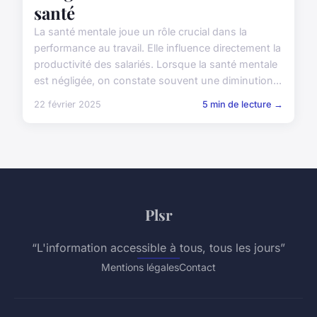
santé
La santé mentale joue un rôle crucial dans la
performance au travail. Elle influence directement la
productivité des salariés. Lorsque la santé mentale
est négligée, on constate souvent une diminution...
22 février 2025
5 min de lecture →
Plsr
“L'information accessible à tous, tous les jours”
Mentions légales
Contact